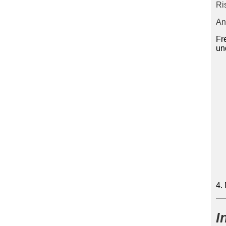
Ri
An
Fr
un
4.
I