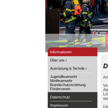
Informationen
Über uns ›
D
Ausrüstung & Technik ›
Jugendfeuerwehr
Am
Minifeuerwehr
Brandschutzerziehung
Vo
Förderverein
At
Lö
Datenschutz
wei
Impressum
Um