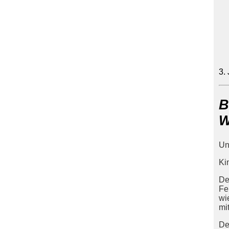
3.
B
W
Un
Ki
De
Fe
wi
mi
De