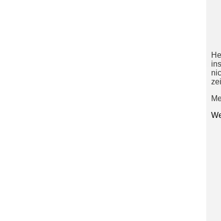
He
in
ni
ze
Me
We