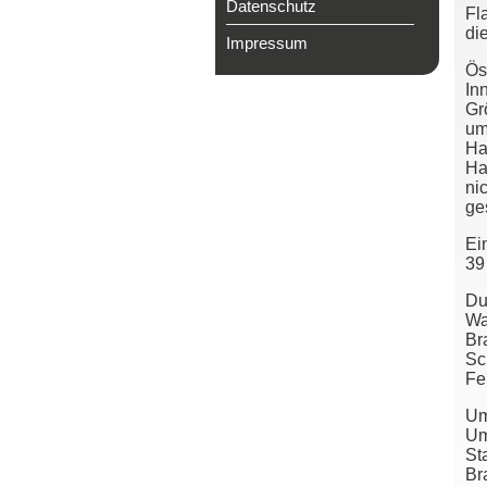
Datenschutz
Fl
di
Impressum
Ös
In
Gr
um
Ha
Ha
ni
ge
Ei
39
Du
Wa
Br
Sc
Fe
Um
Um
St
Br