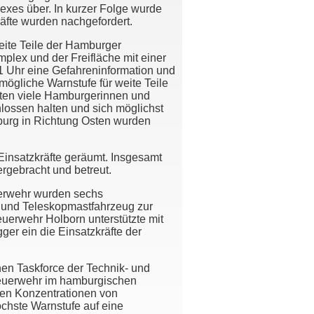
exes über. In kurzer Folge wurde
räfte wurden nachgefordert.
eite Teile der Hamburger
plex und der Freifläche mit einer
1 Uhr eine Gefahreninformation und
gliche Warnstufe für weite Teile
ten viele Hamburgerinnen und
lossen halten und sich möglichst
burg in Richtung Osten wurden
 Einsatzkräfte geräumt. Insgesamt
rgebracht und betreut.
uerwehr wurden sechs
 und Teleskopmastfahrzeug zur
erwehr Holborn unterstützte mit
er ein die Einsatzkräfte der
n Taskforce der Technik- und
Feuerwehr im hamburgischen
hen Konzentrationen von
öchste Warnstufe auf eine