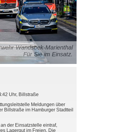
uerwehr Wandsbek-Marienthal
Für Sie im Einsatz.
42 Uhr, Billstraße
tungsleitstelle Meldungen über
r Billstraße im Hamburger Stadtteil
n der Einsatzstelle eintraf,
s Lagergut im Freien. Die