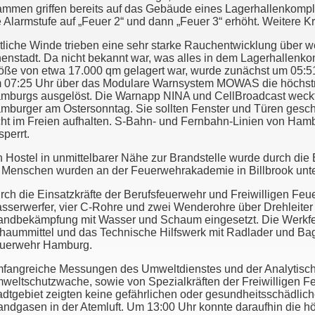
ammen griffen bereits auf das Gebäude eines Lagerhallenkompl
e Alarmstufe auf „Feuer 2“ und dann „Feuer 3“ erhöht. Weitere K
tliche Winde trieben eine sehr starke Rauchentwicklung über w
nenstadt. Da nicht bekannt war, was alles in dem Lagerhallenkom
öße von etwa 17.000 qm gelagert war, wurde zunächst um 05:5
 07:25 Uhr über das Modulare Warnsystem MOWAS die höchstmö
mburgs ausgelöst. Die Warnapp NINA und CellBroadcast weck
mburger am Ostersonntag. Sie sollten Fenster und Türen gesch
cht im Freien aufhalten. S-Bahn- und Fernbahn-Linien von Ham
sperrt.
n Hostel in unmittelbarer Nähe zur Brandstelle wurde durch die
 Menschen wurden an der Feuerwehrakademie in Billbrook unte
rch die Einsatzkräfte der Berufsfeuerwehr und Freiwilligen Fe
sserwerfer, vier C-Rohre und zwei Wenderohre über Drehleiter
andbekämpfung mit Wasser und Schaum eingesetzt. Die Werkfeu
haummittel und das Technische Hilfswerk mit Radlader und Bagg
uerwehr Hamburg.
fangreiche Messungen des Umweltdienstes und der Analytische
weltschutzwache, sowie von Spezialkräften der Freiwilligen 
adtgebiet zeigten keine gefährlichen oder gesundheitsschädlic
andgasen in der Atemluft. Um 13:00 Uhr konnte daraufhin die h