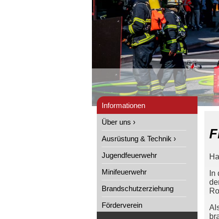
Informationen
Über uns ›
F
Ausrüstung & Technik ›
Jugendfeuerwehr
Ha
Minifeuerwehr
In
de
Brandschutzerziehung
Ro
Förderverein
Al
br