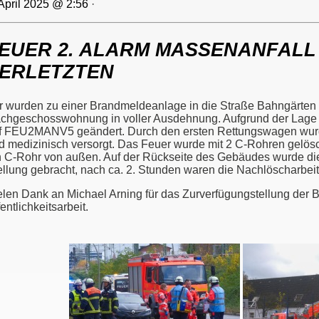
 April 2025 @ 2:56
·
EUER 2. ALARM MASSENANFALL V
ERLETZTEN
r wurden zu einer Brandmeldeanlage in die Straße Bahngärten al
chgeschosswohnung in voller Ausdehnung. Aufgrund der Lage v
f FEU2MANV5 geändert. Durch den ersten Rettungswagen wurd
d medizinisch versorgt. Das Feuer wurde mit 2 C-Rohren gelösch
n C-Rohr von außen. Auf der Rückseite des Gebäudes wurde die
ellung gebracht, nach ca. 2. Stunden waren die Nachlöscharbei
elen Dank an Michael Arning für das Zurverfügungstellung der Bi
entlichkeitsarbeit.