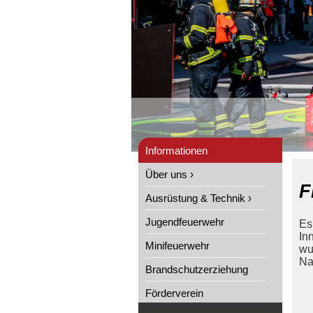
Informationen
Über uns ›
F
Ausrüstung & Technik ›
Jugendfeuerwehr
Es
In
Minifeuerwehr
wu
Na
Brandschutzerziehung
Förderverein