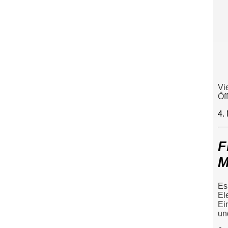
Vi
Öff
4.
F
M
Es
El
Ei
un