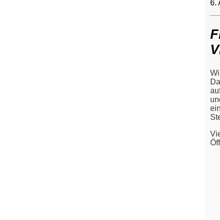
6.
F
V
Wi
Da
au
un
ei
St
Vi
Öff