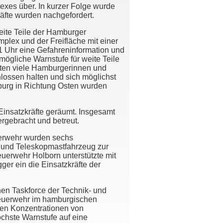
exes über. In kurzer Folge wurde
räfte wurden nachgefordert.
eite Teile der Hamburger
plex und der Freifläche mit einer
1 Uhr eine Gefahreninformation und
gliche Warnstufe für weite Teile
ten viele Hamburgerinnen und
lossen halten und sich möglichst
burg in Richtung Osten wurden
 Einsatzkräfte geräumt. Insgesamt
rgebracht und betreut.
uerwehr wurden sechs
 und Teleskopmastfahrzeug zur
erwehr Holborn unterstützte mit
er ein die Einsatzkräfte der
n Taskforce der Technik- und
Feuerwehr im hamburgischen
hen Konzentrationen von
öchste Warnstufe auf eine