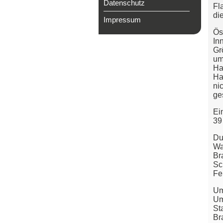
Datenschutz
Fl
di
Impressum
Ös
In
Gr
um
Ha
Ha
ni
ge
Ei
39
Du
Wa
Br
Sc
Fe
Um
Um
St
Br