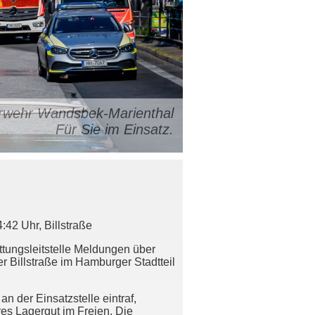
uerwehr Wandsbek-Marienthal
Für Sie im Einsatz.
42 Uhr, Billstraße
tungsleitstelle Meldungen über
r Billstraße im Hamburger Stadtteil
n der Einsatzstelle eintraf,
s Lagergut im Freien. Die