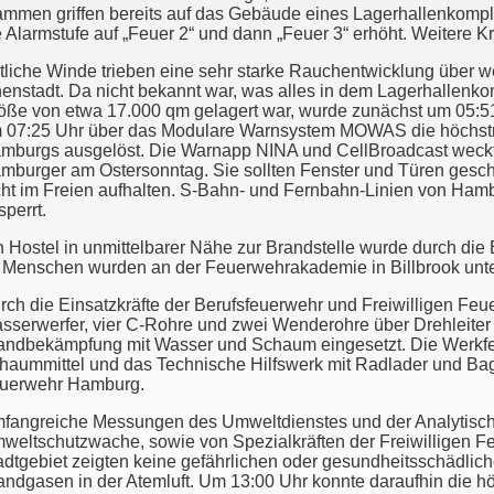
ammen griffen bereits auf das Gebäude eines Lagerhallenkompl
e Alarmstufe auf „Feuer 2“ und dann „Feuer 3“ erhöht. Weitere K
tliche Winde trieben eine sehr starke Rauchentwicklung über w
nenstadt. Da nicht bekannt war, was alles in dem Lagerhallenkom
öße von etwa 17.000 qm gelagert war, wurde zunächst um 05:5
 07:25 Uhr über das Modulare Warnsystem MOWAS die höchstmö
mburgs ausgelöst. Die Warnapp NINA und CellBroadcast weck
mburger am Ostersonntag. Sie sollten Fenster und Türen gesch
cht im Freien aufhalten. S-Bahn- und Fernbahn-Linien von Ham
sperrt.
n Hostel in unmittelbarer Nähe zur Brandstelle wurde durch die
 Menschen wurden an der Feuerwehrakademie in Billbrook unte
rch die Einsatzkräfte der Berufsfeuerwehr und Freiwilligen Fe
sserwerfer, vier C-Rohre und zwei Wenderohre über Drehleiter
andbekämpfung mit Wasser und Schaum eingesetzt. Die Werkfeu
haummittel und das Technische Hilfswerk mit Radlader und Bagg
uerwehr Hamburg.
fangreiche Messungen des Umweltdienstes und der Analytische
weltschutzwache, sowie von Spezialkräften der Freiwilligen 
adtgebiet zeigten keine gefährlichen oder gesundheitsschädlic
andgasen in der Atemluft. Um 13:00 Uhr konnte daraufhin die h