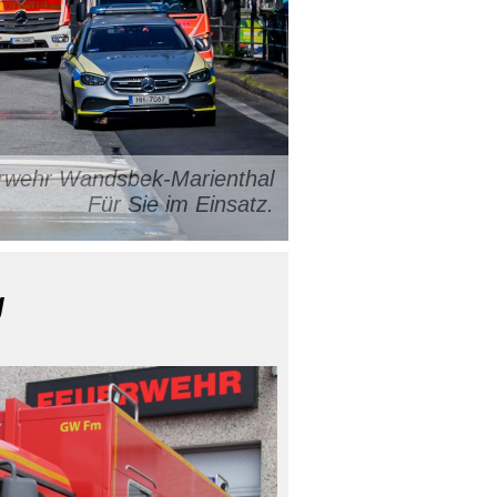
uerwehr Wandsbek-Marienthal
Für Sie im Einsatz.
g