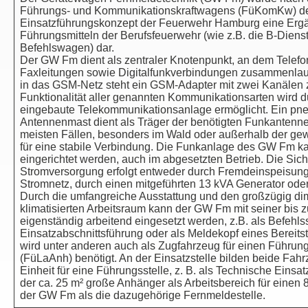
Führungs- und Kommunikationskraftwagens (FüKomKw) des T
Einsatzführungskonzept der Feuerwehr Hamburg eine Erg
Führungsmitteln der Berufsfeuerwehr (wie z.B. die B-Diens
Befehlswagen) dar.
Der GW Fm dient als zentraler Knotenpunkt, an dem Telefon
Faxleitungen sowie Digitalfunkverbindungen zusammenlau
in das GSM-Netz steht ein GSM-Adapter mit zwei Kanälen 
Funktionalität aller genannten Kommunikationsarten wird d
eingebaute Telekommunikationsanlage ermöglicht. Ein pne
Antennenmast dient als Träger der benötigten Funkantenne
meisten Fällen, besonders im Wald oder außerhalb der g
für eine stabile Verbindung. Die Funkanlage des GW Fm ka
eingerichtet werden, auch im abgesetzten Betrieb. Die Sich
Stromversorgung erfolgt entweder durch Fremdeinspeisung
Stromnetz, durch einen mitgeführten 13 kVA Generator ode
Durch die umfangreiche Ausstattung und den großzügig di
klimatisierten Arbeitsraum kann der GW Fm mit seiner bis 
eigenständig arbeitend eingesetzt werden, z.B. als Befehlss
Einsatzabschnittsführung oder als Meldekopf eines Berei
wird unter anderen auch als Zugfahrzeug für einen Führu
(FüLaAnh) benötigt. An der Einsatzstelle bilden beide Fa
Einheit für eine Führungsstelle, z. B. als Technische Einsat
der ca. 25 m² große Anhänger als Arbeitsbereich für einen
der GW Fm als die dazugehörige Fernmeldestelle.