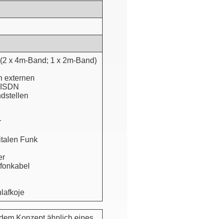
 (2 x 4m-Band; 1 x 2m-Band)
n externen
h ISDN
dstellen
r
italen Funk
er
efonkabel
hlafkoje
dem Konzept ähnlich eines