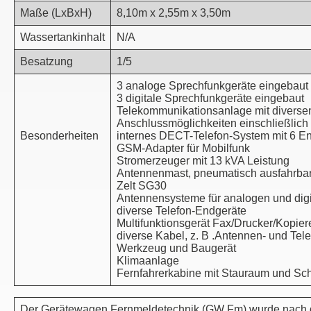
Maße (LxBxH)
8,10m x 2,55m x 3,50m
Wassertankinhalt
N/A
Besatzung
1/5
3 analoge Sprechfunkgeräte eingebaut
3 digitale Sprechfunkgeräte eingebaut
Telekommunikationsanlage mit diverse
Anschlussmöglichkeiten einschließlic
Besonderheiten
internes DECT-Telefon-System mit 6 En
GSM-Adapter für Mobilfunk
Stromerzeuger mit 13 kVA Leistung
Antennenmast, pneumatisch ausfahrba
Zelt SG30
Antennensysteme für analogen und dig
diverse Telefon-Endgeräte
Multifunktionsgerät Fax/Drucker/Kopier
diverse Kabel, z. B .Antennen- und Tel
Werkzeug und Baugerät
Klimaanlage
Fernfahrerkabine mit Stauraum und Sc
Der Gerätewagen Fernmeldetechnik (GW Fm) wurde nach 