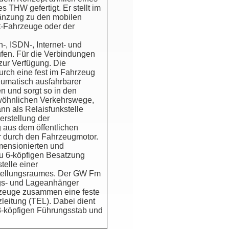
HW gefertigt. Er stellt im
änzung zu den mobilen
t-Fahrzeuge oder der
-, ISDN-, Internet- und
fen. Für die Verbindungen
zur Verfügung. Die
urch eine fest im Fahrzeug
umatisch ausfahrbarer
n und sorgt so in den
ewöhnlichen Verkehrswege,
nn als Relaisfunkstelle
erstellung der
 aus dem öffentlichen
r durch den Fahrzeugmotor.
mensionierten und
zu 6-köpfigen Besatzung
telle einer
tstellungsraumes. Der GW Fm
ngs- und Lageanhänger
hrzeuge zusammen eine feste
zleitung (TEL). Dabei dient
 8-köpfigen Führungsstab und