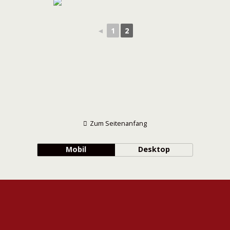
◄
1
2
Zum Seitenanfang
Mobil
Desktop