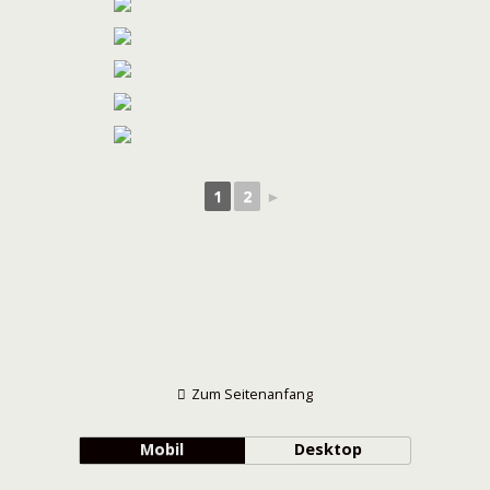
1
2
►
Zum Seitenanfang
Mobil
Desktop