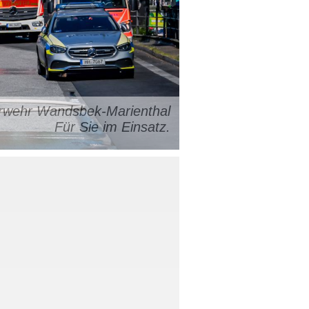
uerwehr Wandsbek-Marienthal
Für Sie im Einsatz.