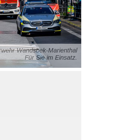
uerwehr Wandsbek-Marienthal
Für Sie im Einsatz.