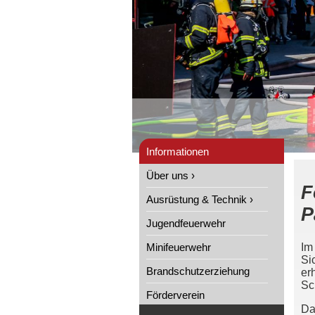
Informationen
Über uns ›
F
Ausrüstung & Technik ›
P
Jugendfeuerwehr
Minifeuerwehr
Im
Si
Brandschutzerziehung
er
Sc
Förderverein
Da