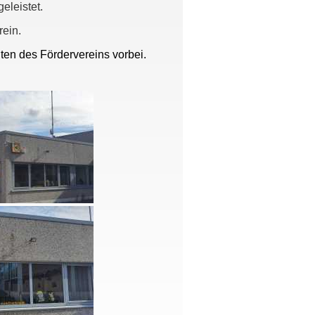
eleistet.
rein.
en des Fördervereins vorbei.