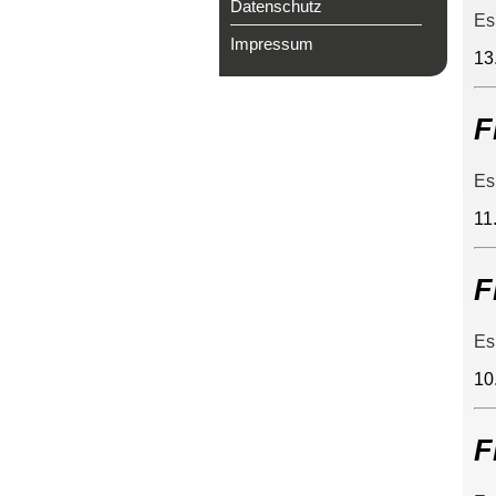
Datenschutz
Es
Impressum
13
F
Es
11
F
Es
10
F