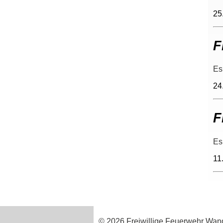
25
F
Es
24
F
Es
11
© 2026 Freiwillige Feuerwehr Wan