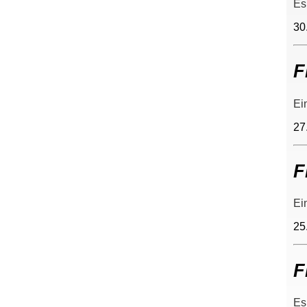
Es
30
F
Ei
27
F
Ei
25
F
Es