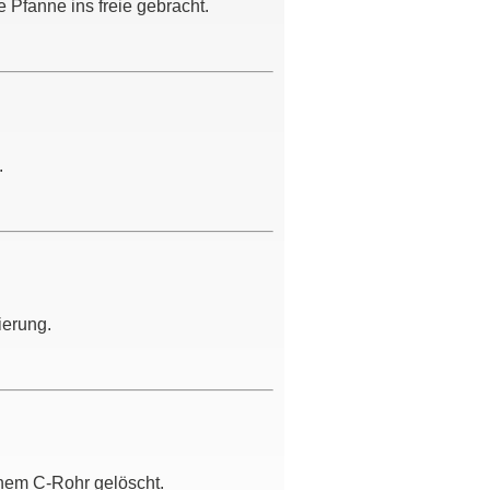
 Pfanne ins freie gebracht.
.
ierung.
nem C-Rohr gelöscht.