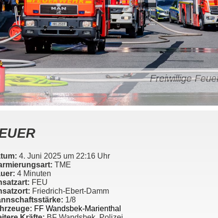
Freiwillige Fe
EUER
tum:
4. Juni 2025 um 22:16 Uhr
armierungsart:
TME
uer:
4 Minuten
nsatzart:
FEU
nsatzort:
Friedrich-Ebert-Damm
nnschaftsstärke:
1/8
hrzeuge:
FF Wandsbek-Marienthal
itere Kräfte:
BF Wandsbek, Polizei