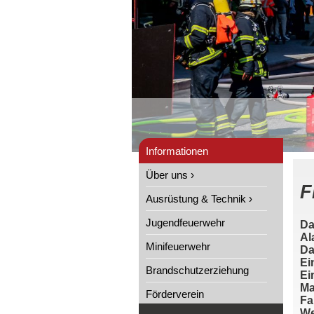
Informationen
Über uns ›
F
Ausrüstung & Technik ›
Jugendfeuerwehr
Da
Al
Minifeuerwehr
Da
Ei
Brandschutzerziehung
Ei
Ma
Förderverein
Fa
We