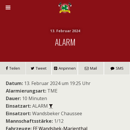
13. Februar 2024
ALARM
Teilen
Tweet
Anpinnen
Mail
SMS
Datum:
13. Februar 2024 um 19:25 Uhr
Alarmierungsart:
TME
Dauer:
10 Minuten
Einsatzart:
ALARM
Einsatzort:
Wandsbeker Chaussee
Mannschaftsstärke:
1/12
Fahrzeuge:
FF Wandsbek-Marienthal