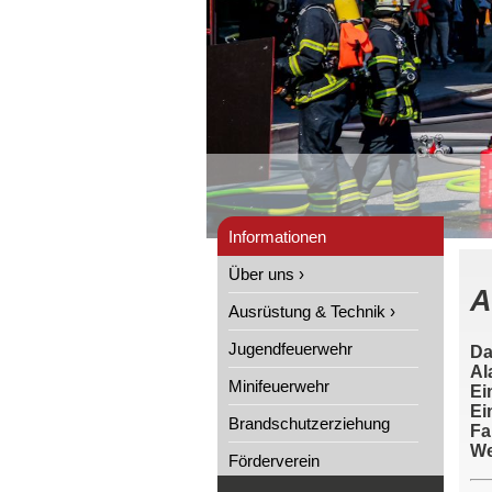
Informationen
Über uns ›
A
Ausrüstung & Technik ›
Jugendfeuerwehr
Da
Al
Minifeuerwehr
Ei
Ei
Brandschutzerziehung
Fa
We
Förderverein