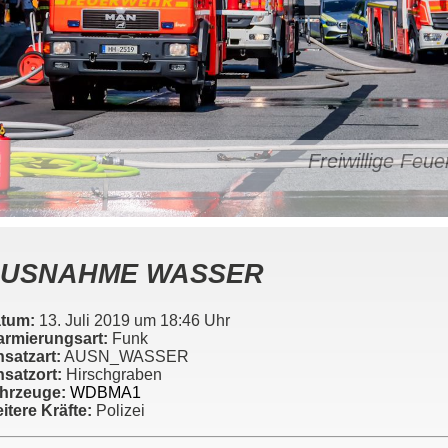
Freiwillige Fe
USNAHME WASSER
tum:
13. Juli 2019 um 18:46 Uhr
armierungsart:
Funk
nsatzart:
AUSN_WASSER
nsatzort:
Hirschgraben
hrzeuge:
WDBMA1
itere Kräfte:
Polizei