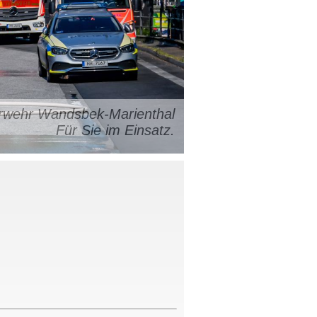
uerwehr Wandsbek-Marienthal
Für Sie im Einsatz.