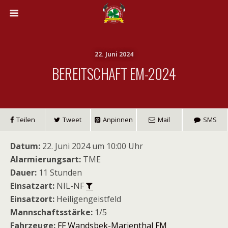
22. Juni 2024
BEREITSCHAFT EM-2024
Teilen
Tweet
Anpinnen
Mail
SMS
Datum:
22. Juni 2024 um 10:00 Uhr
Alarmierungsart:
TME
Dauer:
11 Stunden
Einsatzart:
NIL-NF
Einsatzort:
Heiligengeistfeld
Mannschaftsstärke:
1/5
Fahrzeuge:
FF Wandsbek-Marienthal FM