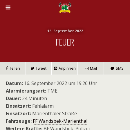
16. September 2022
FEUER
Teilen
Tweet
Anpinnen
Mail
SMS
Datum:
16. September 2022 um 19:26 Uhr
Alarmierungsart:
TME
Dauer:
24 Minuten
Einsatzart:
Fehlalarm
Einsatzort:
Marienthaler Straße
Fahrzeuge:
FF Wandsbek-Marienthal
Weitere Kräfte:
BF Wandsbek, Polizei