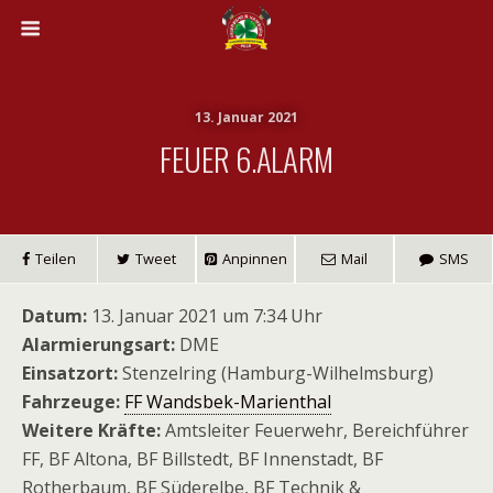
13. Januar 2021
FEUER 6.ALARM
Teilen
Tweet
Anpinnen
Mail
SMS
Datum:
13. Januar 2021 um 7:34 Uhr
Alarmierungsart:
DME
Einsatzort:
Stenzelring (Hamburg-Wilhelmsburg)
Fahrzeuge:
FF Wandsbek-Marienthal
Weitere Kräfte:
Amtsleiter Feuerwehr, Bereichführer
FF, BF Altona, BF Billstedt, BF Innenstadt, BF
Rotherbaum, BF Süderelbe, BF Technik &