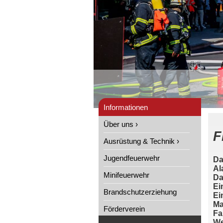
Informationen
Über uns ›
F
Ausrüstung & Technik ›
Jugendfeuerwehr
Da
Al
Minifeuerwehr
Da
Ei
Brandschutzerziehung
Ei
Ma
Förderverein
Fa
We