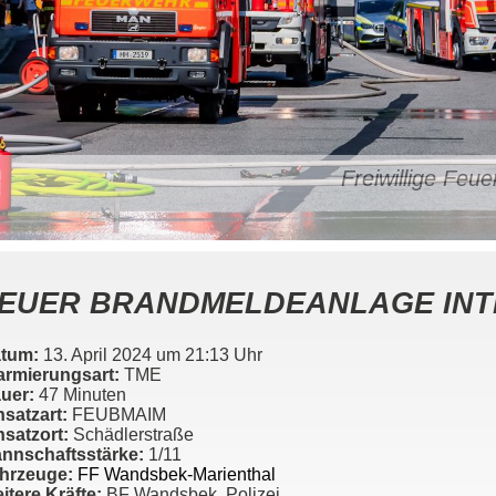
Freiwillige Fe
EUER BRANDMELDEANLAGE INT
tum:
13. April 2024 um 21:13 Uhr
armierungsart:
TME
uer:
47 Minuten
nsatzart:
FEUBMAIM
nsatzort:
Schädlerstraße
nnschaftsstärke:
1/11
hrzeuge:
FF Wandsbek-Marienthal
itere Kräfte:
BF Wandsbek, Polizei