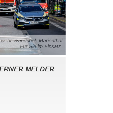
uerwehr Wandsbek-Marienthal
Für Sie im Einsatz.
ERNER MELDER