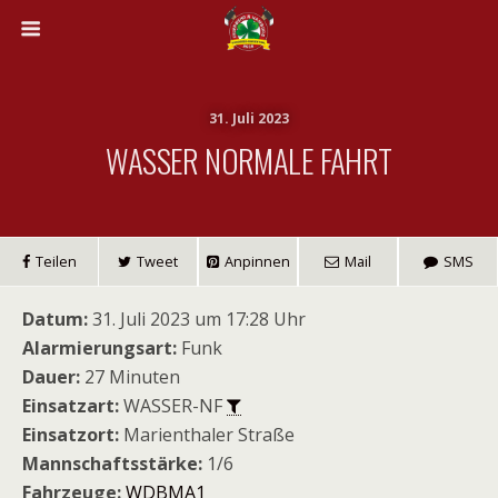
31. Juli 2023
WASSER NORMALE FAHRT
Teilen
Tweet
Anpinnen
Mail
SMS
Datum:
31. Juli 2023 um 17:28 Uhr
Alarmierungsart:
Funk
Dauer:
27 Minuten
Einsatzart:
WASSER-NF
Einsatzort:
Marienthaler Straße
Mannschaftsstärke:
1/6
Fahrzeuge:
WDBMA1