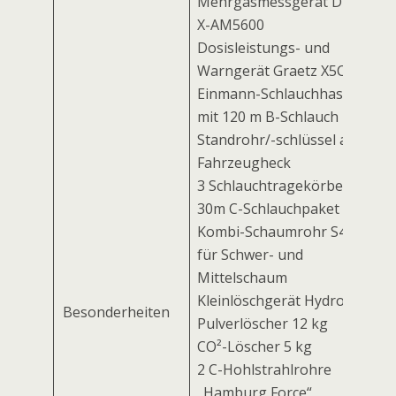
Mehrgasmessgerät Dräger
X-AM5600
Dosisleistungs- und
Warngerät Graetz X5C FW
Einmann-Schlauchhaspel
mit 120 m B-Schlauch und
Standrohr/-schlüssel am
Fahrzeugheck
3 Schlauchtragekörbe C
30m C-Schlauchpaket
Kombi-Schaumrohr S4 / M4
für Schwer- und
Mittelschaum
Kleinlöschgerät Hydrofix
Besonderheiten
Pulverlöscher 12 kg
CO²-Löscher 5 kg
2 C-Hohlstrahlrohre
„Hamburg Force“