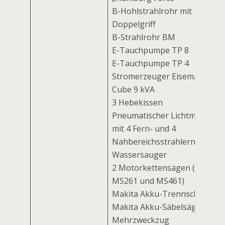
B-Hohlstrahlrohr mit
Doppelgriff
B-Strahlrohr BM
E-Tauchpumpe TP 8
E-Tauchpumpe TP 4
Stromerzeuger Eisemann
Cube 9 kVA
3 Hebekissen
Pneumatischer Lichtmast
mit 4 Fern- und 4
Nahbereichsstrahlern
Wassersauger
2 Motorkettensägen (Stihl
MS261 und MS461)
Makita Akku-Trennschleifer
Makita Akku-Säbelsäge
Mehrzweckzug