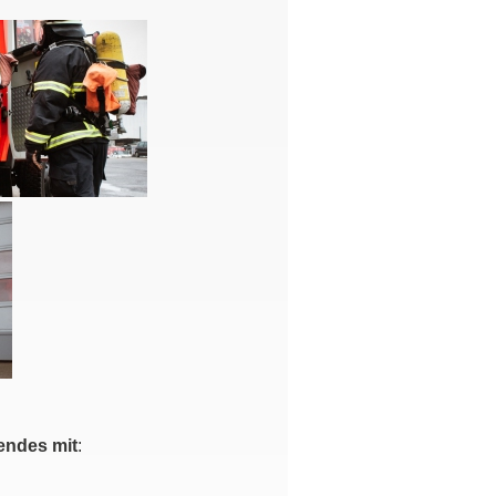
endes mit
: