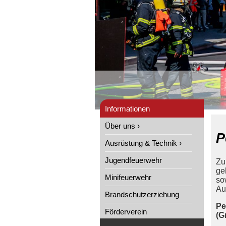
Informationen
Über uns ›
P
Ausrüstung & Technik ›
Jugendfeuerwehr
Zu
ge
Minifeuerwehr
so
Au
Brandschutzerziehung
Pe
Förderverein
(G