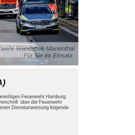
uerwehr Wandsbek-Marienthal
Für Sie im Einsatz.
A)
reiwilligen Feuerwehr Hamburg
orschrift über die Feuerwehr
benen Dienstanweisung folgende