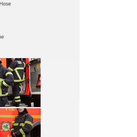
 Hose
he