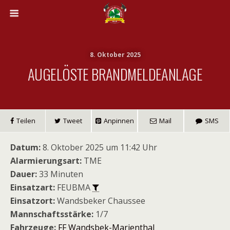
8. Oktober 2025
AUGELÖSTE BRANDMELDEANLAGE
Teilen
Tweet
Anpinnen
Mail
SMS
Datum:
8. Oktober 2025 um 11:42 Uhr
Alarmierungsart:
TME
Dauer:
33 Minuten
Einsatzart:
FEUBMA
Einsatzort:
Wandsbeker Chaussee
Mannschaftsstärke:
1/7
Fahrzeuge:
FF Wandsbek-Marienthal