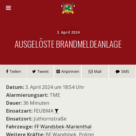
3. April 2024
AUSGELÖSTE BRANDMELDEANLAGE
Teilen
Tweet
Anpinnen
Mail
SMS
Datum:
3. April 2024 um 18:54 Uhr
Alarmierungsart:
TME
Dauer:
36 Minuten
Einsatzart:
FEUBMA
Einsatzort:
Jüthornstraße
Fahrzeuge:
FF Wandsbek-Marienthal
Weitere Kräfte:
BF Wandsbek, Polizei