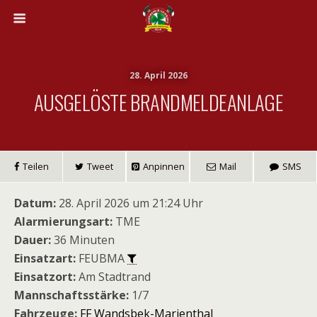
28. April 2026
AUSGELÖSTE BRANDMELDEANLAGE
Teilen
Tweet
Anpinnen
Mail
SMS
Datum:
28. April 2026 um 21:24 Uhr
Alarmierungsart:
TME
Dauer:
36 Minuten
Einsatzart:
FEUBMA
Einsatzort:
Am Stadtrand
Mannschaftsstärke:
1/7
Fahrzeuge:
FF Wandsbek-Marienthal