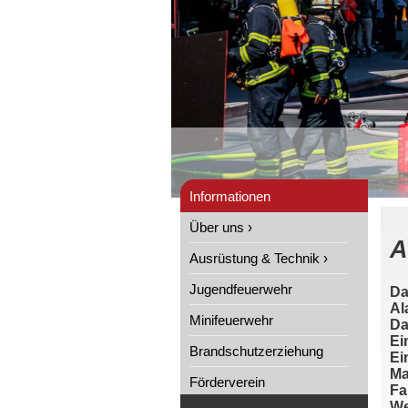
Informationen
Über uns ›
A
Ausrüstung & Technik ›
Jugendfeuerwehr
Da
Al
Minifeuerwehr
Da
Ei
Brandschutzerziehung
Ei
Ma
Förderverein
Fa
We