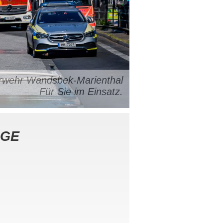
uerwehr Wandsbek-Marienthal
Für Sie im Einsatz.
AGE