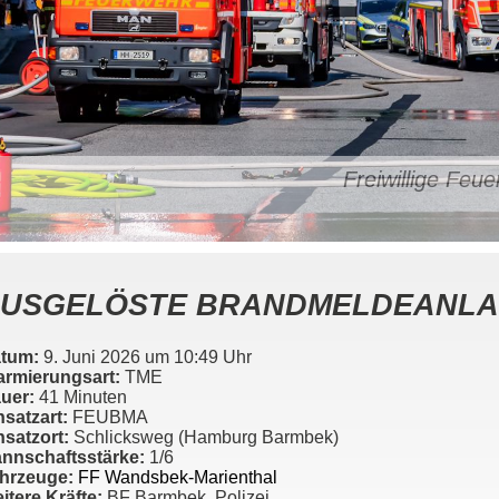
Freiwillige Fe
USGELÖSTE BRANDMELDEANL
tum:
9. Juni 2026 um 10:49 Uhr
armierungsart:
TME
uer:
41 Minuten
nsatzart:
FEUBMA
nsatzort:
Schlicksweg (Hamburg Barmbek)
nnschaftsstärke:
1/6
hrzeuge:
FF Wandsbek-Marienthal
itere Kräfte:
BF Barmbek, Polizei