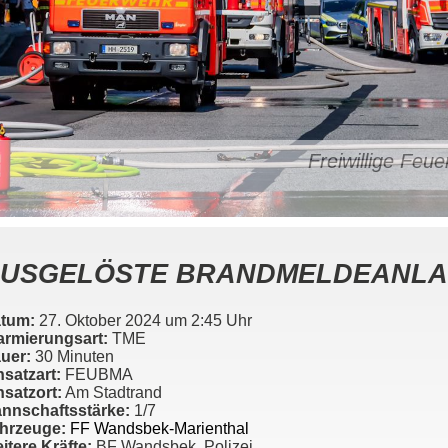
Freiwillige Fe
USGELÖSTE BRANDMELDEANL
tum:
27. Oktober 2024 um 2:45 Uhr
armierungsart:
TME
uer:
30 Minuten
nsatzart:
FEUBMA
nsatzort:
Am Stadtrand
nnschaftsstärke:
1/7
hrzeuge:
FF Wandsbek-Marienthal
itere Kräfte:
BF Wandsbek, Polizei