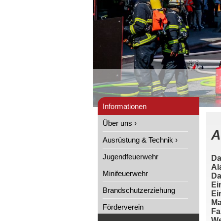
Informationen
Über uns ›
A
Ausrüstung & Technik ›
Jugendfeuerwehr
Da
Al
Minifeuerwehr
Da
Ei
Brandschutzerziehung
Ei
Ma
Förderverein
Fa
We