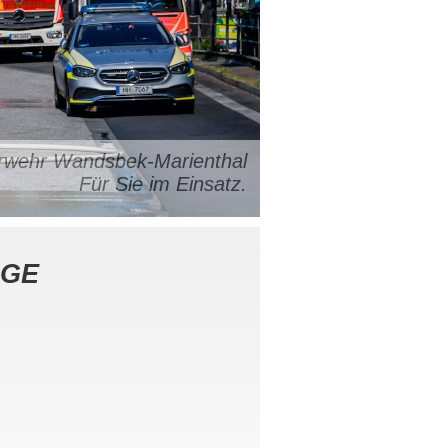
uerwehr Wandsbek-Marienthal
Für Sie im Einsatz.
AGE