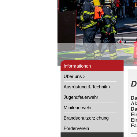
Informationen
Über uns ›
D
Ausrüstung & Technik ›
Jugendfeuerwehr
Da
Al
Minifeuerwehr
Da
Ei
Brandschutzerziehung
Ei
Fa
Förderverein