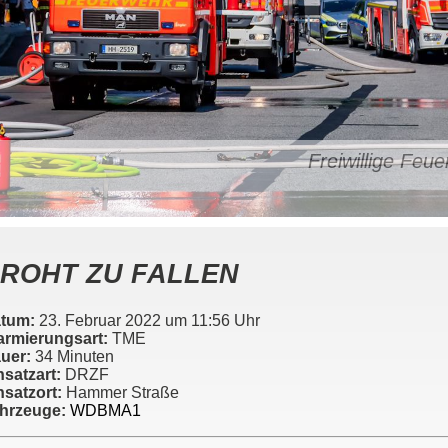
Freiwillige Fe
ROHT ZU FALLEN
tum:
23. Februar 2022 um 11:56 Uhr
armierungsart:
TME
uer:
34 Minuten
nsatzart:
DRZF
nsatzort:
Hammer Straße
hrzeuge:
WDBMA1