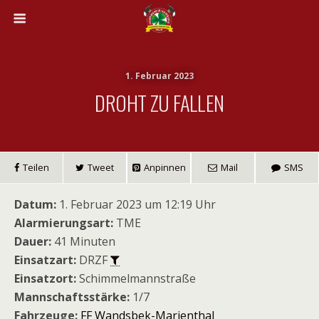
1. Februar 2023
DROHT ZU FALLEN
Teilen
Tweet
Anpinnen
Mail
SMS
Datum:
1. Februar 2023 um 12:19 Uhr
Alarmierungsart:
TME
Dauer:
41 Minuten
Einsatzart:
DRZF
Einsatzort:
Schimmelmannstraße
Mannschaftsstärke:
1/7
Fahrzeuge:
FF Wandsbek-Marienthal