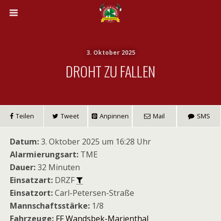
3. Oktober 2025
DROHT ZU FALLEN
Teilen
Tweet
Anpinnen
Mail
SMS
Datum:
3. Oktober 2025 um 16:28 Uhr
Alarmierungsart:
TME
Dauer:
32 Minuten
Einsatzart:
DRZF
Einsatzort:
Carl-Petersen-Straße
Mannschaftsstärke:
1/8
Fahrzeuge:
FF Wandsbek-Marienthal