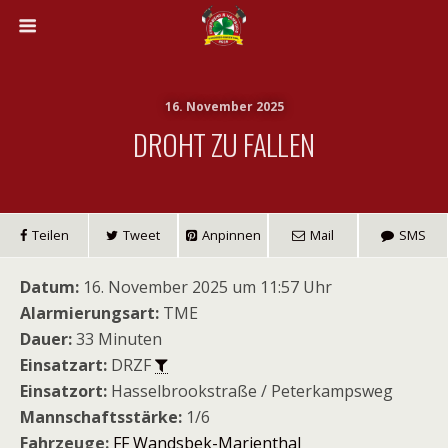
16. November 2025
DROHT ZU FALLEN
Teilen
Tweet
Anpinnen
Mail
SMS
Datum:
16. November 2025 um 11:57 Uhr
Alarmierungsart:
TME
Dauer:
33 Minuten
Einsatzart:
DRZF
Einsatzort:
Hasselbrookstraße / Peterkampsweg
Mannschaftsstärke:
1/6
Fahrzeuge:
FF Wandsbek-Marienthal