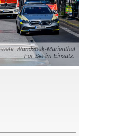
uerwehr Wandsbek-Marienthal
Für Sie im Einsatz.