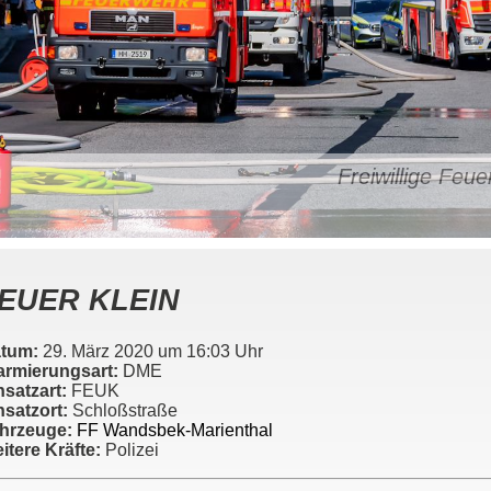
Freiwillige Fe
EUER KLEIN
tum:
29. März 2020 um 16:03 Uhr
armierungsart:
DME
nsatzart:
FEUK
nsatzort:
Schloßstraße
hrzeuge:
FF Wandsbek-Marienthal
itere Kräfte:
Polizei