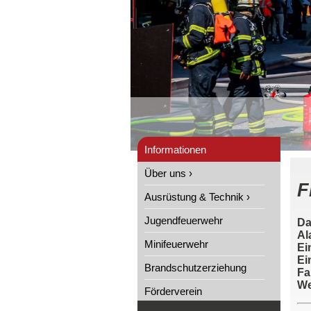
Informationen
Über uns ›
F
Ausrüstung & Technik ›
Jugendfeuerwehr
Da
Al
Minifeuerwehr
Ei
Ei
Brandschutzerziehung
Fa
We
Förderverein