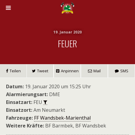
19. Januar 2020
FEUER
Teilen
Tweet
Anpinnen
Mail
SMS
Datum:
19. Januar 2020 um 15:25 Uhr
Alarmierungsart:
DME
Einsatzart:
FEU
Einsatzort:
Am Neumarkt
Fahrzeuge:
FF Wandsbek-Marienthal
Weitere Kräfte:
BF Barmbek, BF Wandsbek