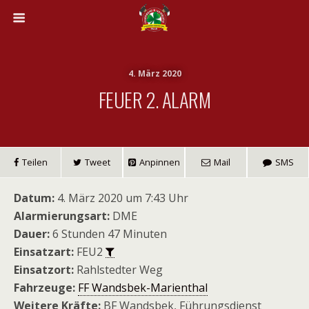
4. März 2020
FEUER 2. ALARM
Teilen
Tweet
Anpinnen
Mail
SMS
Datum:
4. März 2020 um 7:43 Uhr
Alarmierungsart:
DME
Dauer:
6 Stunden 47 Minuten
Einsatzart:
FEU2
Einsatzort:
Rahlstedter Weg
Fahrzeuge:
FF Wandsbek-Marienthal
Weitere Kräfte:
BF Wandsbek, Führungsdienst