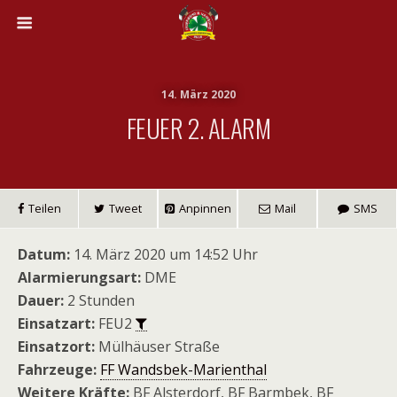
14. März 2020
FEUER 2. ALARM
Teilen
Tweet
Anpinnen
Mail
SMS
Datum:
14. März 2020 um 14:52 Uhr
Alarmierungsart:
DME
Dauer:
2 Stunden
Einsatzart:
FEU2
Einsatzort:
Mülhäuser Straße
Fahrzeuge:
FF Wandsbek-Marienthal
Weitere Kräfte:
BF Alsterdorf, BF Barmbek, BF