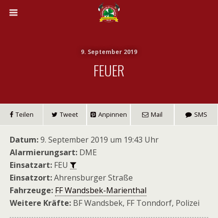
9. September 2019
FEUER
Teilen
Tweet
Anpinnen
Mail
SMS
Datum:
9. September 2019 um 19:43 Uhr
Alarmierungsart:
DME
Einsatzart:
FEU
Einsatzort:
Ahrensburger Straße
Fahrzeuge:
FF Wandsbek-Marienthal
Weitere Kräfte:
BF Wandsbek, FF Tonndorf, Polizei