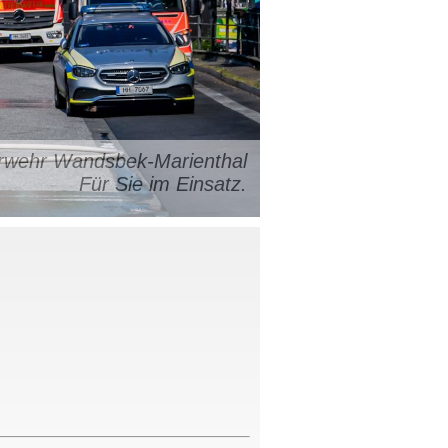
uerwehr Wandsbek-Marienthal
Für Sie im Einsatz.