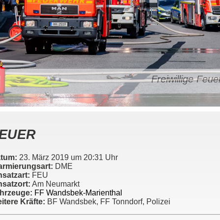
Freiwillige Fe
EUER
tum:
23. März 2019 um 20:31 Uhr
armierungsart:
DME
nsatzart:
FEU
nsatzort:
Am Neumarkt
hrzeuge:
FF Wandsbek-Marienthal
itere Kräfte:
BF Wandsbek, FF Tonndorf, Polizei