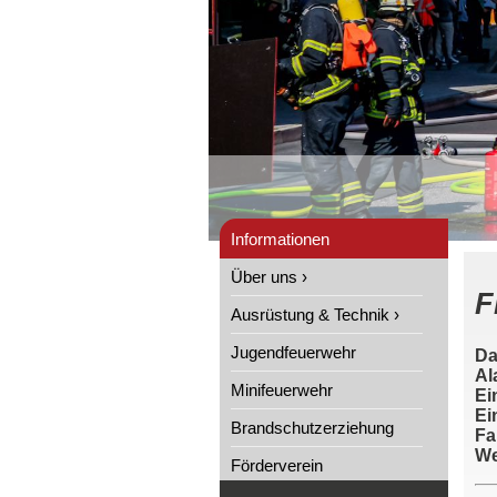
Informationen
Über uns ›
F
Ausrüstung & Technik ›
Jugendfeuerwehr
Da
Al
Minifeuerwehr
Ei
Ei
Brandschutzerziehung
Fa
We
Förderverein