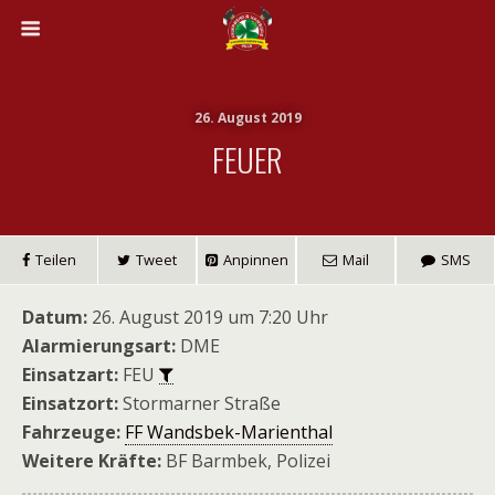
26. August 2019
FEUER
Teilen
Tweet
Anpinnen
Mail
SMS
Datum:
26. August 2019 um 7:20 Uhr
Alarmierungsart:
DME
Einsatzart:
FEU
Einsatzort:
Stormarner Straße
Fahrzeuge:
FF Wandsbek-Marienthal
Weitere Kräfte:
BF Barmbek, Polizei