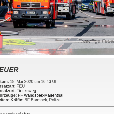
Freiwillige Fe
EUER
tum:
18. Mai 2020 um 16:43 Uhr
nsatzart:
FEU
nsatzort:
Tiecksweg
hrzeuge:
FF Wandsbek-Marienthal
itere Kräfte:
BF Barmbek, Polizei