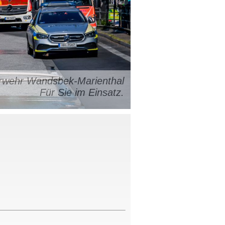
uerwehr Wandsbek-Marienthal
Für Sie im Einsatz.