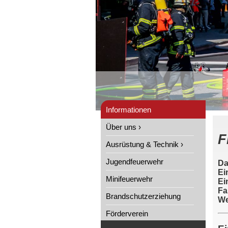
Informationen
Über uns ›
F
Ausrüstung & Technik ›
Jugendfeuerwehr
Da
Ei
Minifeuerwehr
Ei
Fa
Brandschutzerziehung
We
Förderverein