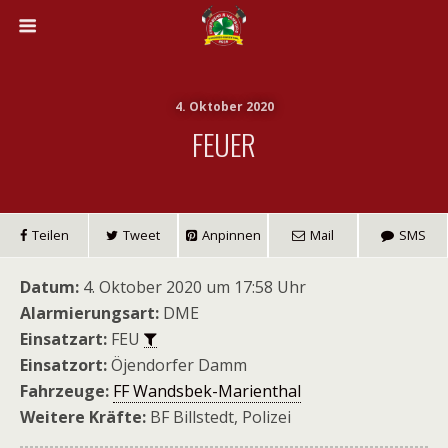
4. Oktober 2020
FEUER
Teilen
Tweet
Anpinnen
Mail
SMS
Datum:
4. Oktober 2020 um 17:58 Uhr
Alarmierungsart:
DME
Einsatzart:
FEU
Einsatzort:
Öjendorfer Damm
Fahrzeuge:
FF Wandsbek-Marienthal
Weitere Kräfte:
BF Billstedt, Polizei