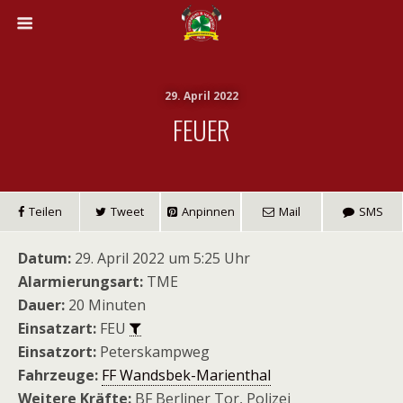
29. April 2022
FEUER
Teilen
Tweet
Anpinnen
Mail
SMS
Datum:
29. April 2022 um 5:25 Uhr
Alarmierungsart:
TME
Dauer:
20 Minuten
Einsatzart:
FEU
Einsatzort:
Peterskampweg
Fahrzeuge:
FF Wandsbek-Marienthal
Weitere Kräfte:
BF Berliner Tor, Polizei