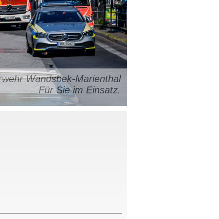
uerwehr Wandsbek-Marienthal
Für Sie im Einsatz.