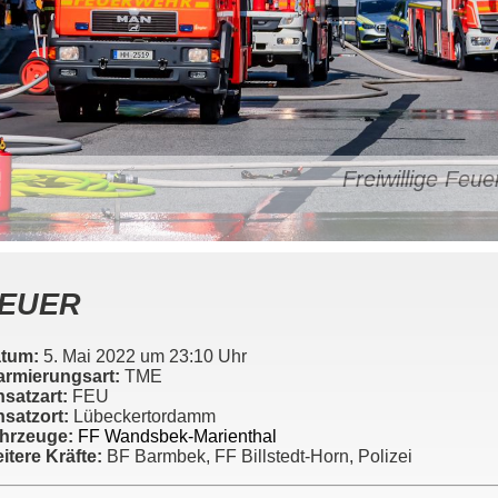
Freiwillige Fe
EUER
tum:
5. Mai 2022 um 23:10 Uhr
armierungsart:
TME
nsatzart:
FEU
nsatzort:
Lübeckertordamm
hrzeuge:
FF Wandsbek-Marienthal
itere Kräfte:
BF Barmbek, FF Billstedt-Horn, Polizei