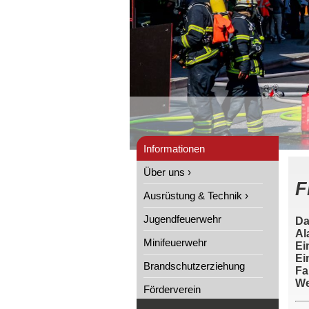
Informationen
Über uns ›
F
Ausrüstung & Technik ›
Jugendfeuerwehr
Da
Al
Minifeuerwehr
Ei
Ei
Brandschutzerziehung
Fa
We
Förderverein