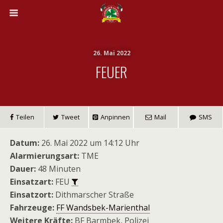
26. Mai 2022
FEUER
Teilen
Tweet
Anpinnen
Mail
SMS
Datum:
26. Mai 2022 um 14:12 Uhr
Alarmierungsart:
TME
Dauer:
48 Minuten
Einsatzart:
FEU
Einsatzort:
Dithmarscher Straße
Fahrzeuge:
FF Wandsbek-Marienthal
Weitere Kräfte:
BF Barmbek, Polizei