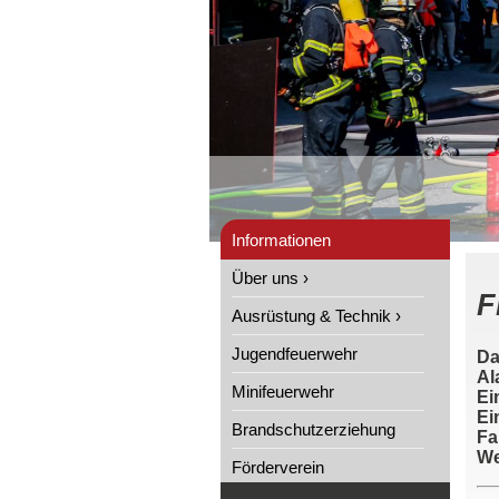
Informationen
Über uns ›
F
Ausrüstung & Technik ›
Jugendfeuerwehr
Da
Al
Minifeuerwehr
Ei
Ei
Brandschutzerziehung
Fa
We
Förderverein