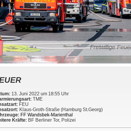
Freiwillige Fe
EUER
tum:
13. Juni 2022 um 18:55 Uhr
armierungsart:
TME
nsatzart:
FEU
nsatzort:
Klaus-Groth-Straße (Hamburg St.Georg)
hrzeuge:
FF Wandsbek-Marienthal
itere Kräfte:
BF Berliner Tor, Polizei