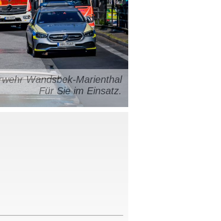
uerwehr Wandsbek-Marienthal
Für Sie im Einsatz.