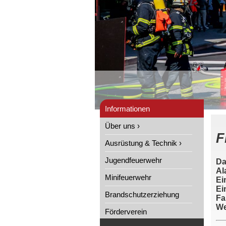
Informationen
Über uns ›
F
Ausrüstung & Technik ›
Jugendfeuerwehr
Da
Al
Minifeuerwehr
Ei
Ei
Brandschutzerziehung
Fa
We
Förderverein