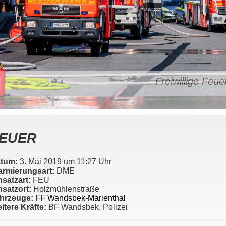
Freiwillige Fe
EUER
tum:
3. Mai 2019 um 11:27 Uhr
armierungsart:
DME
nsatzart:
FEU
nsatzort:
Holzmühlenstraße
hrzeuge:
FF Wandsbek-Marienthal
itere Kräfte:
BF Wandsbek, Polizei