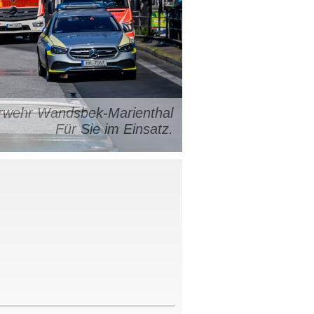
uerwehr Wandsbek-Marienthal
Für Sie im Einsatz.