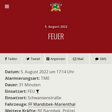
5. August 2022
FEUER
Teilen
Tweet
Anpinnen
Mail
SMS
Datum:
5. August 2022 um 17:14 Uhr
Alarmierungsart:
TME
Dauer:
31 Minuten
Einsatzart:
FEU
Einsatzort:
Schwansenstraße
Fahrzeuge:
FF Wandsbek-Marienthal
Weitere Kräfte:
BF Barmbek, Polizei