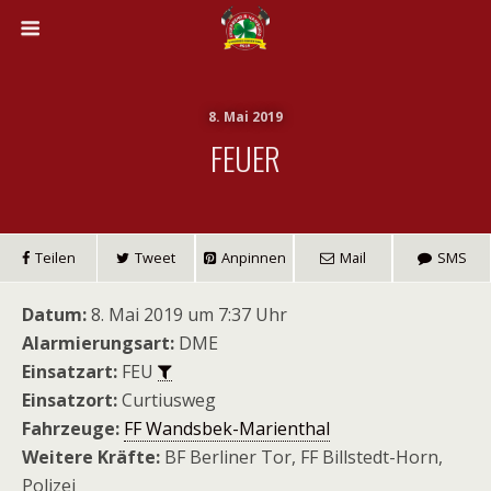
8. Mai 2019
FEUER
Teilen
Tweet
Anpinnen
Mail
SMS
Datum:
8. Mai 2019 um 7:37 Uhr
Alarmierungsart:
DME
Einsatzart:
FEU
Einsatzort:
Curtiusweg
Fahrzeuge:
FF Wandsbek-Marienthal
Weitere Kräfte:
BF Berliner Tor, FF Billstedt-Horn,
Polizei