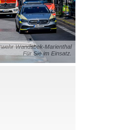
uerwehr Wandsbek-Marienthal
Für Sie im Einsatz.