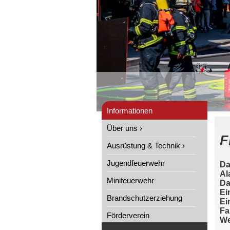
Informationen
Über uns ›
F
Ausrüstung & Technik ›
Jugendfeuerwehr
Da
Al
Minifeuerwehr
Da
Ei
Brandschutzerziehung
Ei
Fa
Förderverein
We