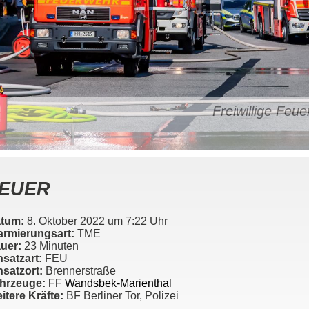
Freiwillige Fe
EUER
tum:
8. Oktober 2022 um 7:22 Uhr
armierungsart:
TME
uer:
23 Minuten
nsatzart:
FEU
nsatzort:
Brennerstraße
hrzeuge:
FF Wandsbek-Marienthal
itere Kräfte:
BF Berliner Tor, Polizei