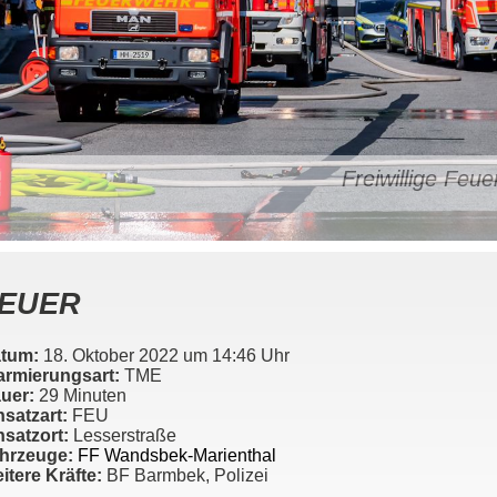
Freiwillige Fe
EUER
tum:
18. Oktober 2022 um 14:46 Uhr
armierungsart:
TME
uer:
29 Minuten
nsatzart:
FEU
nsatzort:
Lesserstraße
hrzeuge:
FF Wandsbek-Marienthal
itere Kräfte:
BF Barmbek, Polizei