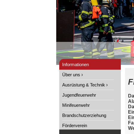
Informationen
Über uns ›
F
Ausrüstung & Technik ›
Jugendfeuerwehr
Da
Al
Minifeuerwehr
Da
Ei
Brandschutzerziehung
Ei
Fa
Förderverein
We