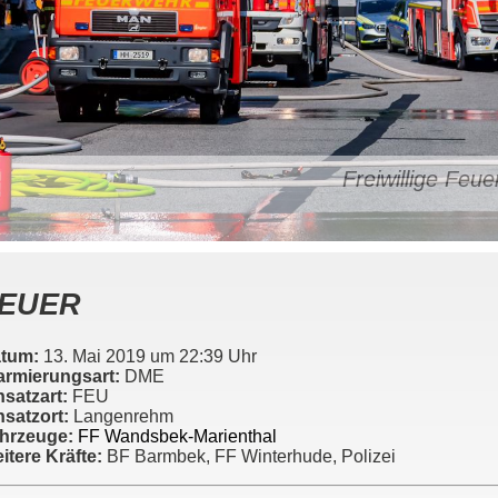
Freiwillige Fe
EUER
tum:
13. Mai 2019 um 22:39 Uhr
armierungsart:
DME
nsatzart:
FEU
nsatzort:
Langenrehm
hrzeuge:
FF Wandsbek-Marienthal
itere Kräfte:
BF Barmbek, FF Winterhude, Polizei