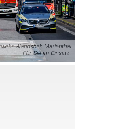
uerwehr Wandsbek-Marienthal
Für Sie im Einsatz.