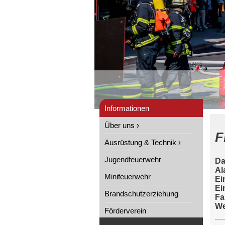
Informationen
Über uns ›
F
Ausrüstung & Technik ›
Jugendfeuerwehr
Da
Al
Minifeuerwehr
Ei
Ei
Brandschutzerziehung
Fa
We
Förderverein