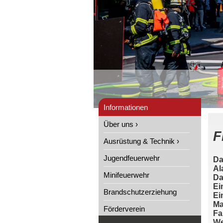
Informationen
Über uns ›
F
Ausrüstung & Technik ›
Jugendfeuerwehr
Da
Al
Minifeuerwehr
Da
Ei
Brandschutzerziehung
Ei
Ma
Förderverein
Fa
We