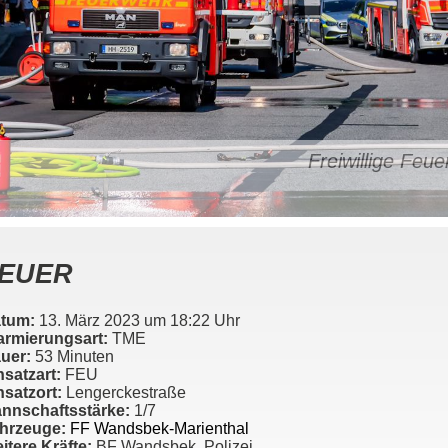
Freiwillige Fe
EUER
tum:
13. März 2023 um 18:22 Uhr
armierungsart:
TME
uer:
53 Minuten
nsatzart:
FEU
nsatzort:
Lengerckestraße
nnschaftsstärke:
1/7
hrzeuge:
FF Wandsbek-Marienthal
itere Kräfte:
BF Wandsbek, Polizei